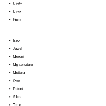
Esety
Evva
Fiam
Iseo
Juwel
Meroni
Mg serrature
Mottura
Omr
Potent
Silca
Tesio