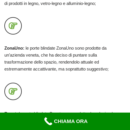
di prodotti in legno, vetro-legno e alluminio-legno;
ZonaUno:
le porte blindate ZonaUno sono prodotte da
un’azienda veneta, che ha deciso di puntare sulla
trasformazione dello spazio, rendendolo attuale ed
estremamente accattivante, ma soprattutto suggestivo;
Bauxt:
le porte blindate Bauxt sono prodotte da un’azienda
udinese, che ha deciso di puntare sui prodotti sempre più
CHIAMA ORA
performanti, garantendo massima flessibilità e