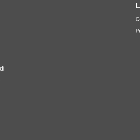
L
C
P
di
a