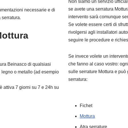
Non siamo un servizio ufficia
se avete una serratura Mottur
strumentazioni necessarie e di
intervento sarà comunque s
 serratura.
Se volete essere certi di sfrut
rivolgersi agli installatori aut
Mottura
seguire le procedure e richie
Se invece volete un intervento
che fanno al caso vostro: ogn
tura Beinasco di qualsiasi
sulle serrature Mottura e può 
di legno o metallo (ad esempio
serratura:
 attiva 7 giorni su 7 e 24h su
Fichet
Mottura
Atra serrature