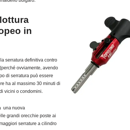
rimaldello bulgaro.
Mottura
opeo in
a serratura definitiva contro
e, (perché ovviamente, avendo
po di serratura può essere
re ha al massimo 30 minuti di
di vicini o condomini.
ta una nuova
lle grandi orecchie poste ai
 maggiori serrature a cilindro