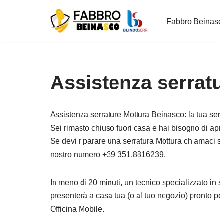
Fabbro Beinas
Vai
al
contenuto
Assistenza serrat
Assistenza serrature Mottura Beinasco: la tua serr
Sei rimasto chiuso fuori casa e hai bisogno di ap
Se devi riparare una serratura Mottura chiamaci s
nostro numero +39 351.8816239.
In meno di 20 minuti, un tecnico specializzato in 
presenterà a casa tua (o al tuo negozio) pronto p
Officina Mobile.