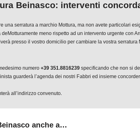
ura Beinasco: interventi concorda
rare una serratura a marchio Mottura, ma non avete particolari e
ta deMotturamente meno rispetto ad un intervento urgente con A
rriverà presso il vostro domicilio per cambiare la vostra serratur
il medesimo numero
+39 351.8816239
specificando che non si de
inista guarderà l’agenda dei nostri Fabbri ed insieme concordere
nterà all’indirizzo convenuto.
 Beinasco anche a…