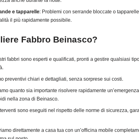
rezza anche durante la notte.
ande e tapparelle
: Problemi con serrande bloccate o tapparelle
nalità il più rapidamente possibile.
liere Fabbro Beinasco?
ostri fabbri sono esperti e qualificati, pronti a gestire qualsiasi 
à.
mo preventivi chiari e dettagliati, senza sorprese sui costi.
amo quanto sia importante risolvere rapidamente un’emergenza. 
apidi nella zona di Beinasco.
 interventi sono eseguiti nel rispetto delle norme di sicurezza, gar
iviamo direttamente a casa tua con un’officina mobile completam
ema sul posto.