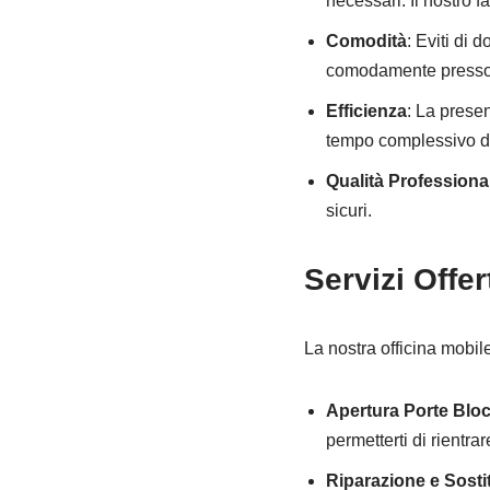
necessari. Il nostro 
Comodità
: Eviti di 
comodamente presso l
Efficienza
: La presen
tempo complessivo de
Qualità Professiona
sicuri.
Servizi Offer
La nostra officina mobil
Apertura Porte Blo
permetterti di rientrar
Riparazione e Sosti