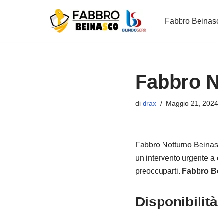
Fabbro Beinas
Vai
al
contenuto
Fabbro N
di
drax
Maggio 21, 2024
Fabbro Notturno Beinasc
un intervento urgente a 
preoccuparti.
Fabbro B
Disponibilità