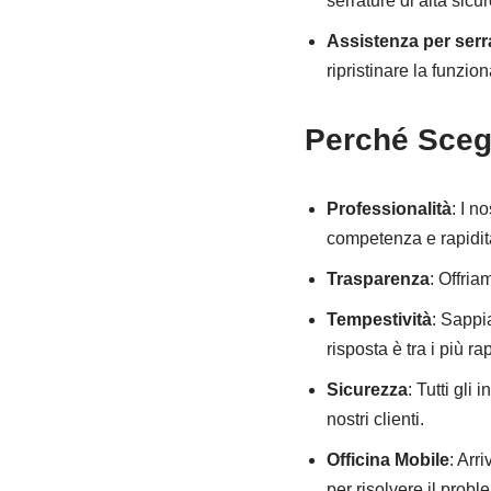
serrature di alta sicu
Assistenza per serr
ripristinare la funzio
Perché Sceg
Professionalità
: I n
competenza e rapidit
Trasparenza
: Offria
Tempestività
: Sappi
risposta è tra i più r
Sicurezza
: Tutti gli
nostri clienti.
Officina Mobile
: Arr
per risolvere il probl