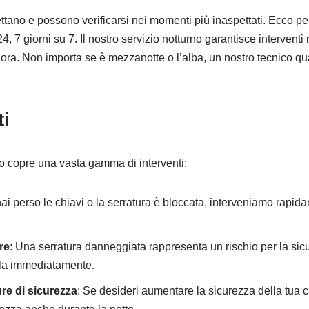
ano e possono verificarsi nei momenti più inaspettati. Ecco p
, 7 giorni su 7. Il nostro servizio notturno garantisce interventi ra
ora. Non importa se è mezzanotte o l’alba, un nostro tecnico qu
ti
rno copre una vasta gamma di interventi:
hai perso le chiavi o la serratura è bloccata, interveniamo rapida
re
: Una serratura danneggiata rappresenta un rischio per la si
irla immediatamente.
ure di sicurezza
: Se desideri aumentare la sicurezza della tua 