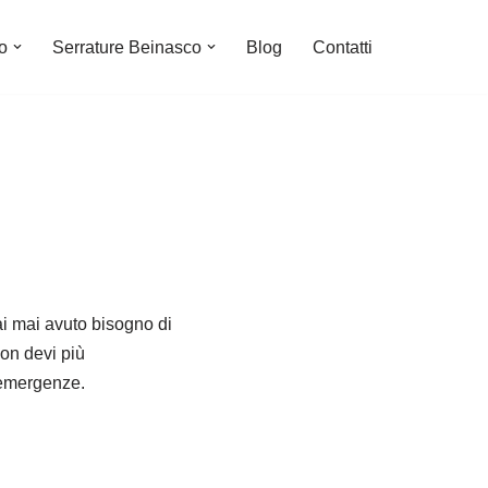
o
Serrature Beinasco
Blog
Contatti
ai mai avuto bisogno di
non devi più
e emergenze.