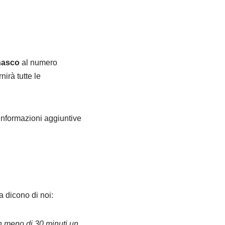
nasco
al numero
rnirà tutte le
 informazioni aggiuntive
a dicono di noi:
n meno di 30 minuti un