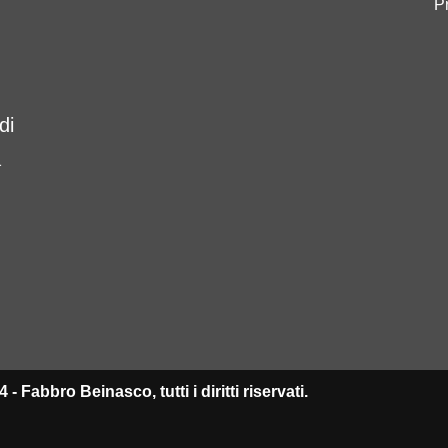
P
di
a
 - Fabbro Beinasco, tutti i diritti riservati.