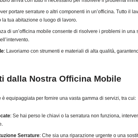
fabbro arriva con tutto il necessario per risolvere il problema im
dover portare serrature o altri componenti in un’officina. Tutto il 
a tua abitazione o luogo di lavoro.
za di un’officina mobile consente di risolvere i problemi in una s
ll’intervento.
le
: Lavoriamo con strumenti e materiali di alta qualità, garantendo
ti dalla Nostra Officina Mobile
e è equipaggiata per fornire una vasta gamma di servizi, tra cui:
ccate
: Se hai perso le chiavi o la serratura non funziona, inter
e.
tuzione Serrature
: Che sia una riparazione urgente o una sost