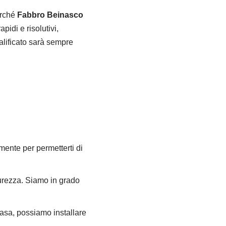
erché
Fabbro Beinasco
pidi e risolutivi,
alificato sarà sempre
mente per permetterti di
curezza. Siamo in grado
casa, possiamo installare